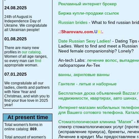
Рекламный интернет брокер
24.08.2025
Биржа купли-продажи ссылок
24th of August is
Independence Day of
Russian brides
- What to find russian br
Ukraine. We congratulate
all Ukrainian people!
.:Sharovaru.com.
U
A
:.
01.08.2025
Date Russian Sexy Ladies!
- Dating Tips
Ladies. Want to find and meet a Russian B
There are many new
Need female companionship? Lonely?
profiles in
our catalog
.
Women of all age ranges,
An-tech Labs:
лечение волос
,
выпадени
so every man can
find
лаборатории Ан-Тек
appropriate woman.
07.01.2025
ванны, акриловые ванны
We congratulate all our
Гантели - литые и наборные
ladies, clients and partners
with New Year and
Бесплатная доска объявлений Bazzar.
Christmas, and wish you to
недвижимости, квартирах, авто шинах, 
find your true love in 2025
year!
Интернет-магазин мобильных телефоно
для Вашего сотового телефона. Каталог
At present time
Стоматологическая клиника "Магия"
- 
Total women's forms in
спектр стоматологических услуг (проте
online catalog:
869
.
(исправление прикуса), брекеты, лечен
Лечение в кредит. Мы предоставляем г
Total amount of women's